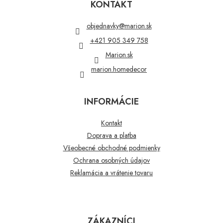
p
KONTAKT
ä
t
objednavky
@
marion.sk
i
+421 905 349 758
e
Marion.sk
marion.homedecor
INFORMÁCIE
Kontakt
Doprava a platba
Všeobecné obchodné podmienky
Ochrana osobných údajov
Reklamácia a vrátenie tovaru
ZÁKAZNÍCI