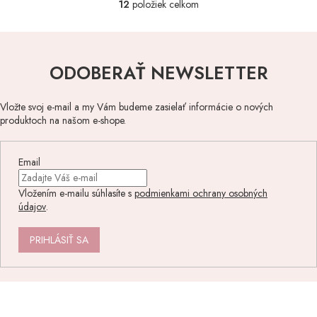
12
položiek celkom
O
v
l
á
d
ODOBERAŤ NEWSLETTER
a
c
i
Vložte svoj e-mail a my Vám budeme zasielať informácie o nových
e
produktoch na našom e-shope.
p
r
v
Email
k
y
Vložením e-mailu súhlasíte s
podmienkami ochrany osobných
v
údajov
.
ý
p
i
PRIHLÁSIŤ SA
s
u
Z
á