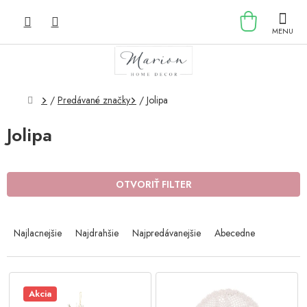
Prejsť
NÁKU
na
obsah
KOŠÍK
Domov
/
Predávané značky
/
Jolipa
Jolipa
OTVORIŤ FILTER
R
a
Najlacnejšie
Najdrahšie
Najpredávanejšie
Abecedne
d
e
n
V
i
ý
Akcia
e
p