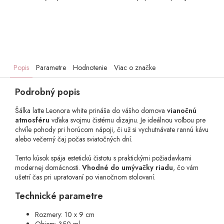
Popis
Parametre
Hodnotenie
Viac o značke
Podrobný popis
Šálka latte Leonora white prináša do vášho domova
vianočnú
atmosféru
vďaka svojmu čistému dizajnu. Je ideálnou voľbou pre
chvíle pohody pri horúcom nápoji, či už si vychutnávate rannú kávu
alebo večerný čaj počas sviatočných dní.
Tento kúsok spája estetickú čistotu s praktickými požiadavkami
modernej domácnosti.
Vhodné do umývačky riadu
, čo vám
ušetrí čas pri upratovaní po vianočnom stolovaní.
Technické parametre
Rozmery: 10 x 9 cm