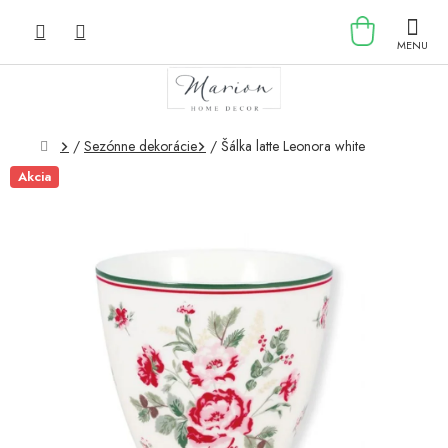
Prejsť
NÁKU
na
obsah
KOŠÍK
Domov
/
Sezónne dekorácie
/
Šálka latte Leonora white
Akcia