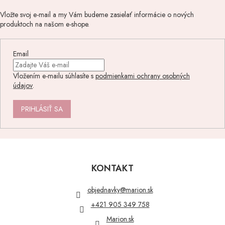
Vložte svoj e-mail a my Vám budeme zasielať informácie o nových
produktoch na našom e-shope.
Email
Vložením e-mailu súhlasíte s
podmienkami ochrany osobných
údajov
.
PRIHLÁSIŤ SA
Z
á
p
KONTAKT
ä
t
objednavky
@
marion.sk
i
+421 905 349 758
e
Marion.sk