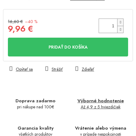
16,60 €
–40 %
9,96 €
Jednotková
cena:
PRIDAŤ DO KOŠÍKA
Opýtať sa
Strážiť
Zdieľať
Doprava zadarmo
Výborné hodnotenie
pri nákupe nad 100€
Až 4,9 z 5 hviezdičiek
Garancia kvality
Vrátenie alebo výmena
všetkých produktov
v prípade nespokojnosti