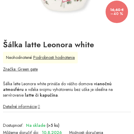
16,60 €
–40 %
Šálka latte Leonora white
Priemerné
Neohodnotené
Podrobnosti hodnotenia
hodnotenie
produktu
Značka:
Green gate
je
0,0
Šálka latte Leonora white prináša do vášho domova
vianočnú
z
atmosféru
a vďaka svojmu vyhotoveniu bez uška je ideálna na
5
servírovanie
latte či kapučína
.
hviezdičiek.
Detailné informácie
Na sklade
(>5 ks)
Môžeme doručiť do:
10.8.2026
Možnosti doručenia