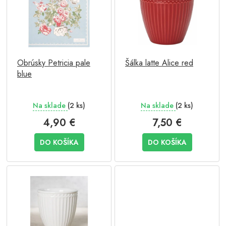
p
i
r
s
o
p
d
r
u
o
Obrúsky Petricia pale
Šálka latte Alice red
k
d
blue
t
u
o
k
v
t
Na sklade
(2 ks)
Na sklade
(2 ks)
o
v
4,90 €
7,50 €
DO KOŠÍKA
DO KOŠÍKA