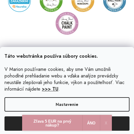
Táto webstránka používa súbory cookies.
V Marion používame cookies, aby sme Vám umožnili
pohodlné prehliadanie webu a vďaka analýze prevádzky
neustále zlepšovali jeho funkcie, výkon a použiteľnosť. Viac
informácií nájdete
>>> TU
.
Vytvoril Shoptet
|
Upravil Balkys
Nastavenie
Copyright 2026
Marion.sk
. Všetky práva vyhradené.
Upraviť
Zľava 5 EUR na prvý
Odmietnuť
Súhlasím
nastavenie cookies
ÁNO
X​
nákup?