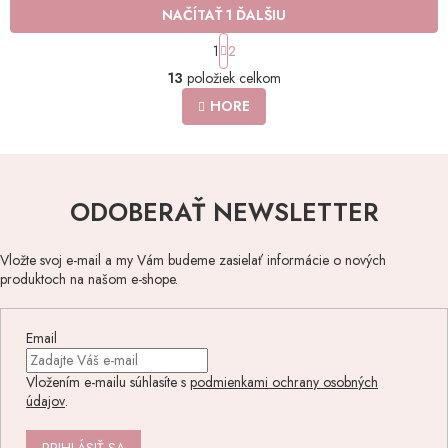
NAČÍTAŤ 1 ĎALŠIU
S
1
2
t
O
r
13
položiek celkom
v
á
l
HORE
n
á
k
o
d
v
a
a
c
n
i
ODOBERAŤ NEWSLETTER
i
e
e
p
r
Vložte svoj e-mail a my Vám budeme zasielať informácie o nových
v
produktoch na našom e-shope.
k
y
v
Email
ý
p
Vložením e-mailu súhlasíte s
podmienkami ochrany osobných
i
údajov
.
s
u