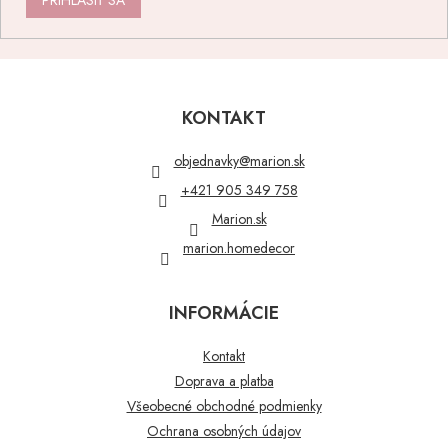
PRIHLÁSIŤ SA
Z
á
p
KONTAKT
ä
t
objednavky
@
marion.sk
i
+421 905 349 758
e
Marion.sk
marion.homedecor
INFORMÁCIE
Kontakt
Doprava a platba
Všeobecné obchodné podmienky
Ochrana osobných údajov