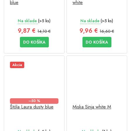
blue
white
Na sklade
(>5 ks)
Na sklade
(>5 ks)
9,87 €
9,96 €
14,10 €
16,60 €
DO KOŠÍKA
DO KOŠÍKA
Akcia
–50 %
Štóla Laura dusty blue
Miska Sinja white M