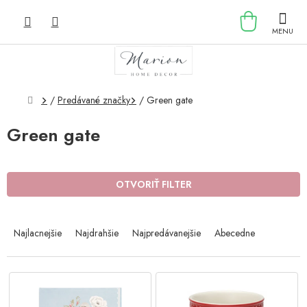
Prejsť
NÁKU
na
obsah
KOŠÍK
Domov
/
Predávané značky
/
Green gate
Green gate
OTVORIŤ FILTER
R
a
Najlacnejšie
Najdrahšie
Najpredávanejšie
Abecedne
d
e
n
V
i
ý
e
p