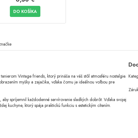
DO KOŠÍKA
značke
Dod
tanierom Vintage friends, ktorý prináša na váš stôl atmosféru nostalgie.
Kate
obrazením myšky a zajačika, vďaka čomu je ideálnou voľbou pre
Záru
k, aby spríjemnil každodenné servírovanie sladkých dobrôt. Vďaka svojej
dej kuchyne, ktorý spája praktickú funkciu s estetickým cítením.