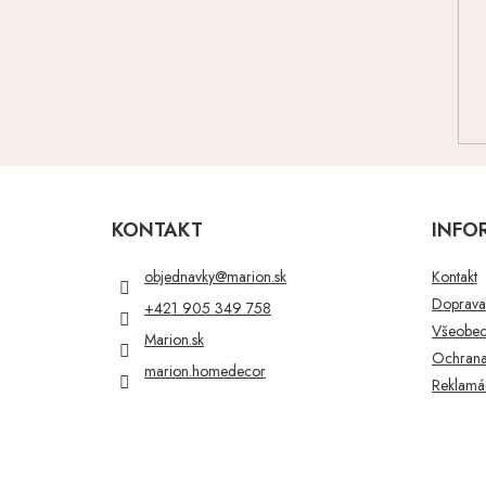
Z
á
p
KONTAKT
INFO
ä
t
objednavky
@
marion.sk
Kontakt
i
Doprava 
+421 905 349 758
e
Všeobec
Marion.sk
Ochrana
marion.homedecor
Reklamác