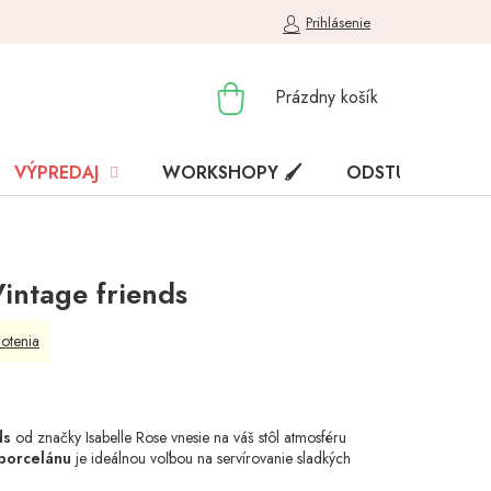
Prihlásenie
NÁKUPNÝ
Prázdny košík
KOŠÍK
VÝPREDAJ
WORKSHOPY 🖌️
ODSTÚPENIE OD
Vintage friends
otenia
ds
od značky Isabelle Rose vnesie na váš stôl atmosféru
porcelánu
je ideálnou voľbou na servírovanie sladkých