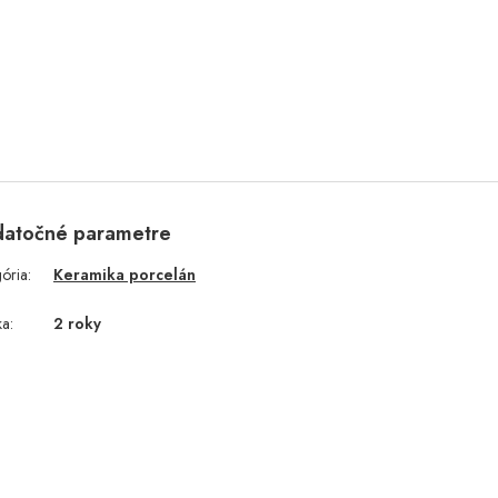
atočné parametre
gória
:
Keramika porcelán
ka
:
2 roky