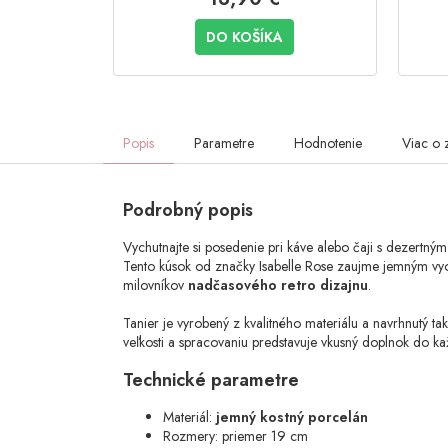
DO KOŠÍKA
Popis
Parametre
Hodnotenie
Viac o 
Podrobný popis
Vychutnajte si posedenie pri káve alebo čaji s dezertným 
Tento kúsok od značky Isabelle Rose zaujme jemným vy
milovníkov
nadčasového retro dizajnu
.
Tanier je vyrobený z kvalitného materiálu a navrhnutý ta
veľkosti a spracovaniu predstavuje vkusný doplnok do kaž
Technické parametre
Materiál:
jemný kostný porcelán
Rozmery: priemer 19 cm