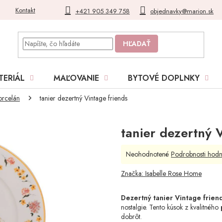
Kontakt
Blog
Moja objednávka
+421 905 349 758
objednavky@marion.sk
HĽADAŤ
TERIÁL
MAĽOVANIE
BYTOVÉ DOPLNKY
orcelán
tanier dezertný Vintage friends
tanier dezertný 
Priemerné
Neohodnotené
Podrobnosti hodn
hodnotenie
produktu
Značka:
Isabelle Rose Home
je
0,0
Dezertný tanier Vintage frien
z
nostalgie. Tento kúsok z kvalitného
5
dobrôt.
hviezdičiek.