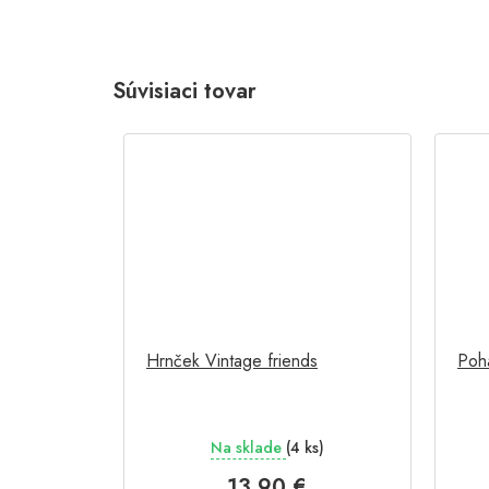
Súvisiaci tovar
Hrnček Vintage friends
Pohá
Na sklade
(4 ks)
13,90 €