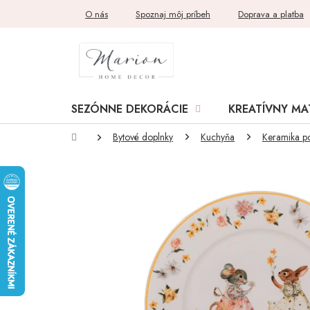
Prejsť
O nás
Spoznaj môj príbeh
Doprava a platba
na
obsah
SEZÓNNE DEKORÁCIE
KREATÍVNY MA
Domov
Bytové doplnky
Kuchyňa
Keramika p