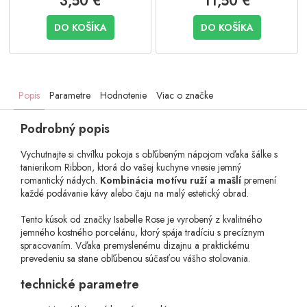
3,50 €
11,50 €
DO KOŠÍKA
DO KOŠÍKA
Popis
Parametre
Hodnotenie
Viac o značke
Podrobný popis
Vychutnajte si chvíľku pokoja s obľúbeným nápojom vďaka šálke s
tanierikom Ribbon, ktorá do vašej kuchyne vnesie jemný
romantický nádych.
Kombinácia motívu ruží a mašlí
premení
každé podávanie kávy alebo čaju na malý estetický obrad.
Tento kúsok od značky Isabelle Rose je vyrobený z kvalitného
jemného kostného porcelánu, ktorý spája tradíciu s precíznym
spracovaním. Vďaka premyslenému dizajnu a praktickému
prevedeniu sa stane obľúbenou súčasťou vášho stolovania.
technické parametre