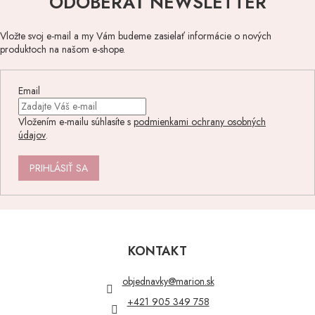
ODOBERAŤ NEWSLETTER
Vložte svoj e-mail a my Vám budeme zasielať informácie o nových
produktoch na našom e-shope.
Email
Vložením e-mailu súhlasíte s
podmienkami ochrany osobných
údajov
.
PRIHLÁSIŤ SA
Z
á
p
KONTAKT
ä
t
objednavky
@
marion.sk
i
+421 905 349 758
e