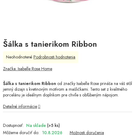
Šálka s tanierikom Ribbon
Priemerné
Neohodnotené
Podrobnosti hodnotenia
hodnotenie
produktu
Značka:
Isabelle Rose Home
je
0,0
Šálka s tanierikom Ribbon
od značky Isabelle Rose prináša na váš stôl
z
jemný dizajn s kvetinovým motívom a mašličkami. Tento set z kvalitného
5
porcelánu je ideálnym doplnkom pre chvíle s obľúbeným nápojom.
hviezdičiek.
Detailné informácie
Na sklade
(>5 ks)
Môžeme doručiť do:
10.8.2026
Možnosti doručenia