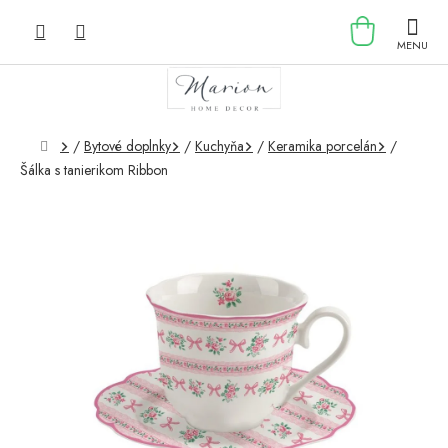
Prejsť
NÁKU
na
obsah
KOŠÍK
Domov
/
Bytové doplnky
/
Kuchyňa
/
Keramika porcelán
/
Šálka s tanierikom Ribbon